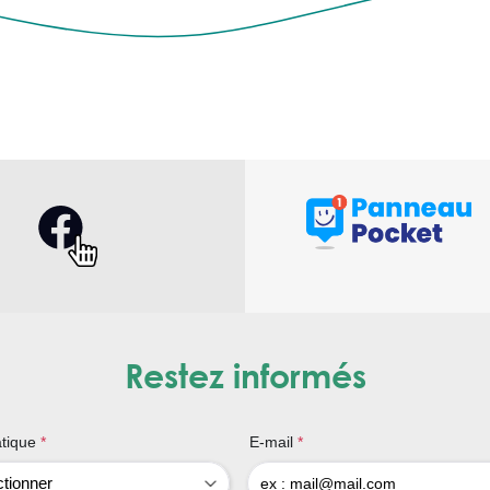
Restez informés
tique
*
E-mail
*
ctionner
ex : mail@mail.com