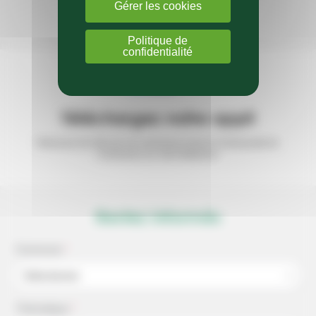
Gérer les cookies
Sur notre page Facebook
Politique de
confidentialité
Téléchargez notre appli
Retrouvez les infos de vos communes et de la
Communauté de
Communes sur votre téléphone
Restez informés
Commune
*
Sélectionner
Thématique
*