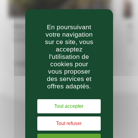
Bazus
Bon
En poursuivant
votre navigation
Présentation Population : 614 habitants
Prés
(population totale légale en vigueur à compter
(pop
sur ce site, vous
du 1er janvier 2025 – date de référence
du 1
acceptez
statistique : 1er janvier 2022. Source INSEE)
stat
l'utilisation de
Noms des habitants? [...]
Noms 
cookies pour
Publiée le
Publ
vous proposer
des services et
offres adaptés.
Tout accepter
Tout refuser
Retrouvez nos actus