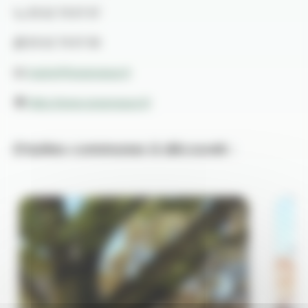
📞 05 62 79 97 97
📠 05 62 79 97 90
📧
mairie@gragnague.fr
🌍
https://www.gragnague.fr/
D'autres communes à découvrir :