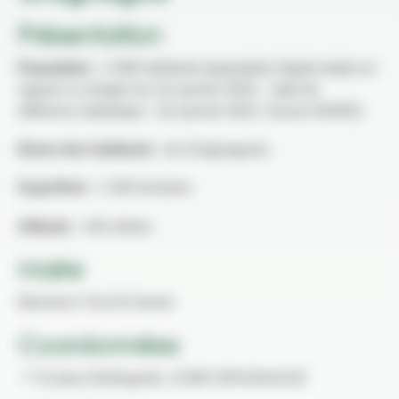
Présentation
Population :
2 466 habitants (population légale totale en
vigueur à compter du 1er janvier 2025 – date de
référence statistique : 1er janvier 2022. Source INSEE)
Noms des habitants :
les Gragnaguais
Superficie :
1 304 hectares
Altitude :
146 mètres
Maire
Monsieur CALAS Daniel
Coordonnées
📍 15 place Bellegarde, 31380 GRAGNAGUE