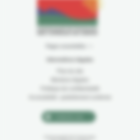
Pages essentielles
Informations légales
Plan du site
Mentions légales
Politique de confidentialité
Accessibilité : partiellement conforme
Contactez-nous
Communauté de Communes