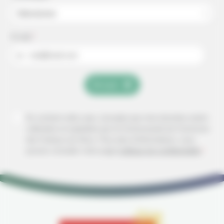
Sélectionner
E-mail
*
ex : mail@mail.com
Envoyer
En cochant cette case, j'accepte que mes données soient
collectées et exploitées par la Communauté de Commune
des Coteaux du Girou.
Pour plus d'informations, vous
pouvez consulter notre page
politique de confidentialité
*