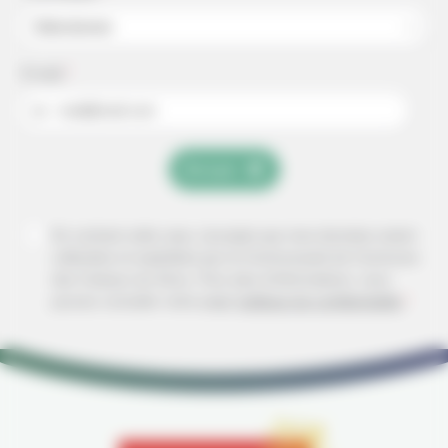
Sélectionner
E-mail
*
ex : mail@mail.com
Envoyer
En cochant cette case, j'accepte que mes données soient
collectées et exploitées par la Communauté de Commune
des Coteaux du Girou.
Pour plus d'informations, vous
pouvez consulter notre page
politique de confidentialité
*