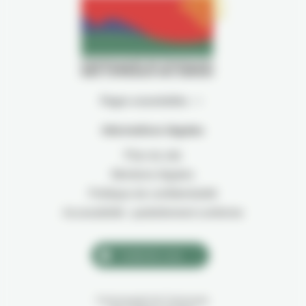
Pages essentielles
Informations légales
Plan du site
Mentions légales
Politique de confidentialité
Accessibilité : partiellement conforme
Contactez-nous
Communauté de Communes