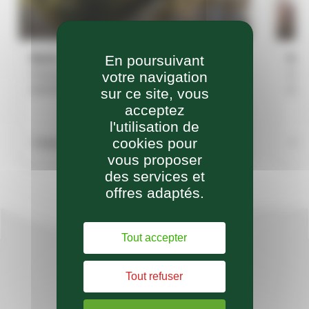
Bazus
Bon
En poursuivant
votre navigation
Présentation Population : 614 habitants
Prés
(population totale légale en vigueur à compter
(pop
sur ce site, vous
du 1er janvier 2025 – date de référence
du 1
acceptez
statistique : 1er janvier 2022. Source INSEE)
stat
l'utilisation de
Noms des habitants? [...]
Noms 
cookies pour
Publiée le
Publ
vous proposer
des services et
offres adaptés.
Tout accepter
Tout refuser
Retrouvez nos actus