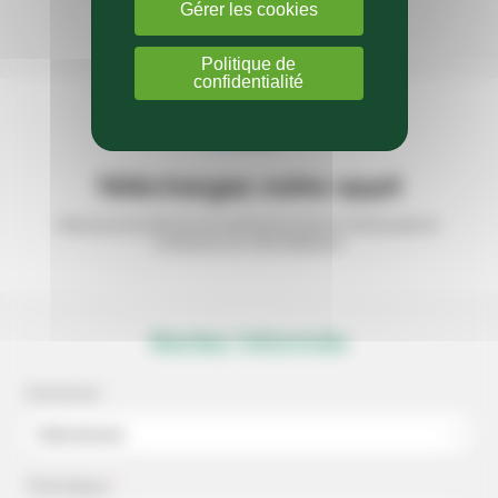
Gérer les cookies
Sur notre page Facebook
Politique de
confidentialité
Téléchargez notre appli
Retrouvez les infos de vos communes et de la
Communauté de
Communes sur votre téléphone
Restez informés
Commune
*
Sélectionner
Thématique
*