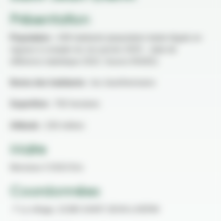
Présentation
Population :
438 habitants (population totale légale en
vigueur à compter du 1er janvier 2025 – date de
référence statistique 2022. Source INSEE)
Noms des habitants :
les Jeanlhermains
Superficie :
792 hectares
Altitude :
230 mètres
Maire
Monsieur COGO Eric
Coordonnées
📍 Le village, 31380 SAINT-JEAN-LHERM