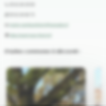
📞 05 61 84 29 09
📠 05 61 84 66 75
📧
mairie-saintjeanlherm@wanadoo.fr
🌍
https://saint-jean-lherm.fr/
D'autres communes à découvrir :