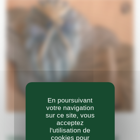
En poursuivant
votre navigation
sur ce site, vous
acceptez
l'utilisation de
Visite théâtralisée de Verfeil
cookies pour