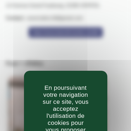
12 Avenue Grand Faubourg, 31590 VERFEIL
Contact :
association.tilt@gmail.com
https://associationtilt.wixsite.com/tilt
Pour + d'infos
En poursuivant
votre navigation
sur ce site, vous
acceptez
l'utilisation de
cookies pour
vous proposer