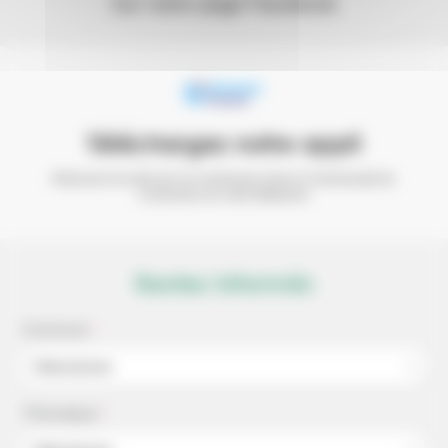
Sur notre page Facebook
Téléchargez notre appli
Retrouvez les infos de vos communes et de la
Communauté de
Communes sur votre téléphone
Restez informés
Commune
*
Sélectionner
Thématique
*