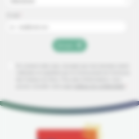
Sélectionner
E-mail
*
ex : mail@mail.com
Envoyer
En cochant cette case, j'accepte que mes données soient
collectées et exploitées par la Communauté de Commune
des Coteaux du Girou.
Pour plus d'informations, vous
pouvez consulter notre page
politique de confidentialité
*