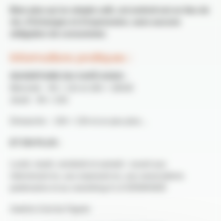
Bien plus qu’un simple café, cet endroit est un lieu de
vie, d’échanges et d’expression, sans aucune
obligation de consommer.
Informations pratiques :
OUVERTURE DU CAFÉ ASSO :
Mercredi – 9h > 11h et 16h > 18h30
Jeudi – 9h > 22h
Dimanche – 10h > 13h et un peu plus…
ET EN PLUS :
Lundi, mardi, vendredi et samedi : ouvert aux
intervenant·es, aux exposant·es, aux associations
partenaires et au coworking A LA DEMANDE
Galerie d’art du Figuier