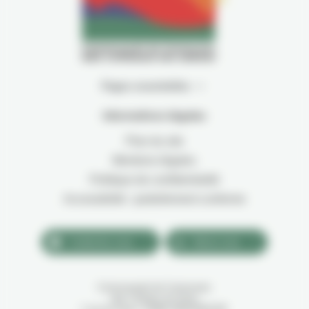
Pages essentielles
Informations légales
Plan du site
Mentions légales
Politique de confidentialité
Accessibilité : partiellement conforme
Contactez-nous
Suivez-nous
Communauté de Communes
des Coteaux du Girou