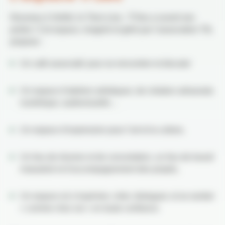
Nouveau à Verfeil, le Tiers-Lieu : Ti’lieu a ouvert ses
portes ! Cet espace, imaginé et géré par l’association Tilt,
propose :
Un café associatif, pour se rencontrer et discuter
Un espace d’ateliers artistiques, de création artisanale,
numérique, audiovisuelle…
Un espace d’expression pour l’art et la culture,
Un lieu de réunion et de concertation, un lieu de travail
mutualisé et d’accompagnement des projets,
Un espace où s’exprimer, créer, dialoguer, et se sentier
« comme chez soi » en toute confiance.