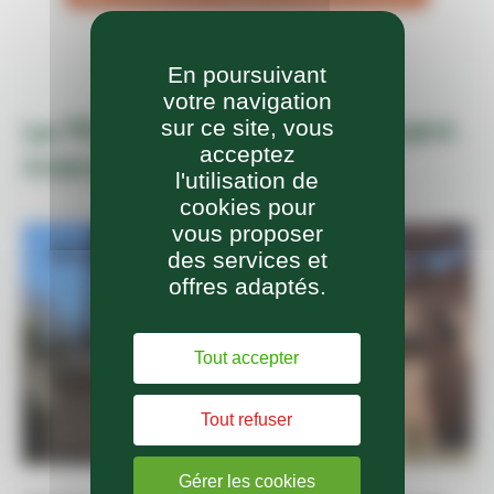
En poursuivant
votre navigation
Le PR Route de la terre à Saint-
sur ce site, vous
acceptez
Marcel-Paulel
l'utilisation de
cookies pour
vous proposer
des services et
offres adaptés.
Tout accepter
Tout refuser
Gérer les cookies