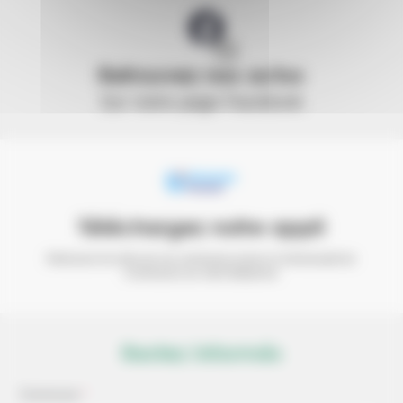
Retrouvez nos actus
Sur notre page Facebook
Téléchargez notre appli
Retrouvez les infos de vos communes et de la
Communauté de
Communes sur votre téléphone
Restez informés
Commune
*