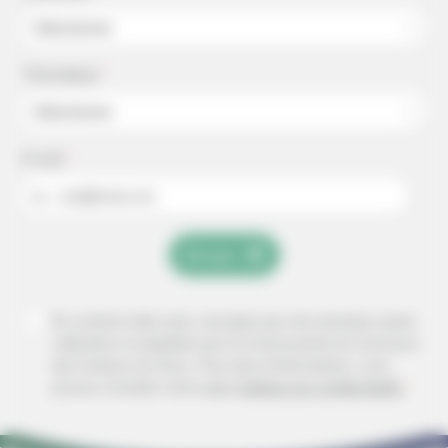
Sélectionner
Thématique
*
Sélectionner
E-mail
*
ex : mail@mail.com
Envoyer
En cochant cette case, j'accepte que mes données soient
collectées et exploitées par la Communauté de Commune
des Coteaux du Girou.
Pour plus d'informations, vous
pouvez consulter notre page
politique de confidentialité
*