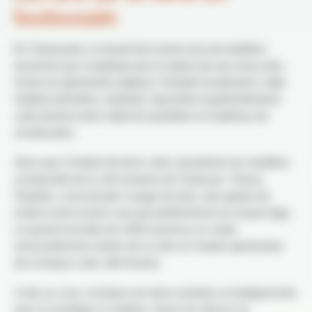
toulousain
En Toulousain, le travail de la terre est une tradition
ancienne qui s’explique par la nature de ses sous-sols,
riches en gisements argileux. Extraite localement, cette
matière première, malaxée, façonnée et généralement
cuite devient alors objet du quotidien et matériau de
construction.
Alors que l’emploi de terre cuite caractérise les modèles
constructifs de la cité romaine de Toulouse,
Tolosa
Paladia
, c’est ensuite l’usage du bois, des galets de
rivière et de la terre crue qui prédominent au moyen-âge.
Le grand incendie de 1463 annonce un vaste
renouvellement urbain de la ville et l’emploi généralisé
de la brique cuite, dite foraine.
Cuite ou crue, la brique est alors enduite ou badigeonnée
pour en protéger la matière. Seuls les décors se