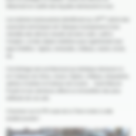
détachant en saillie des façades demeurent à nue.
ème
Les tuileries toulousaines bénéficient au 19
siècle des
avancées techniques de l’époque et proposent à leur
clientèle des décors moulés de terre cuite « prêt à
l’emploi » et des objets mobiliers pour agrémenter tout
type d’édifice : église, immeuble, château, mairie, école,
etc.
Cet héritage tant architectural qu’artistique demeure ici,
en Coteaux du Girou, vivace. Eglise, château, briqueterie,
ateliers d’artiste et d’artisan de la terre… Saint-Marcel-
Paulel et ses alentours offrent un échantillon des plus
édifiants de ces arts.
Cheminer sur le PR route de la Terre invite à cette
(re)découverte !