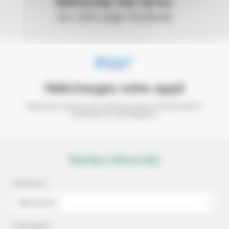
Retrouvez nos actus
Sur notre page Facebook
Téléchargez notre appli
Retrouvez les infos de vos communes et de la
Communauté de
Communes sur votre téléphone
Restez informés
Commune
*
Sélectionner
Thématique
*