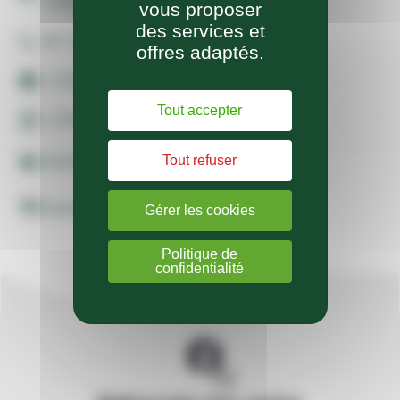
31380
vous proposer
des services et
09 72 77 44 34
offres adaptés.
L'ENDROIT
Tout accepter
L'ENDROIT
Tout refuser
Animaux non autorisés
Couverts : 30
Gérer les cookies
Politique de
confidentialité