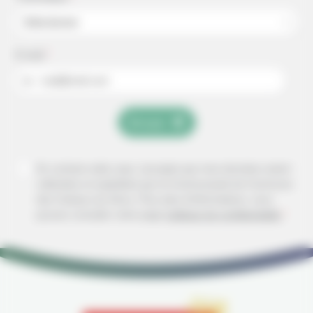
Sélectionner
E-mail
*
ex : mail@mail.com
Envoyer
En cochant cette case, j'accepte que mes données soient
collectées et exploitées par la Communauté de Commune
des Coteaux du Girou.
Pour plus d'informations, vous
pouvez consulter notre page
politique de confidentialité
*