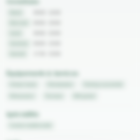
Ouvertures
Mardi
09:00 - 16:00
Mercredi
09:00 - 20:00
Jeudi
09:00 - 20:00
Vendredi
09:00 - 23:00
Samedi
17:30 - 23:00
Équipements & Services
Chaise haute
Climatisation
Parking à proximité
Rehausseur
Terrasse
Wifi gratuit
Spécialités
Cuisine traditionnelle