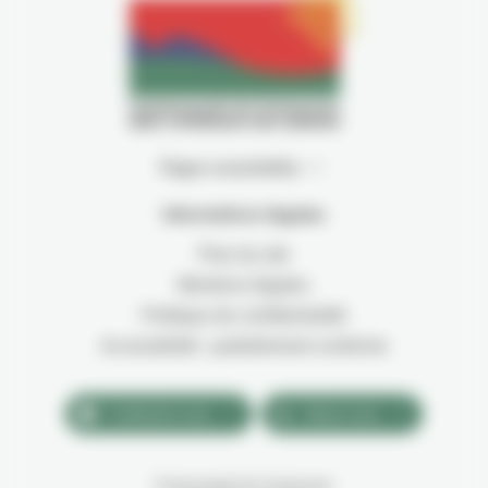
Pages essentielles
Informations légales
Plan du site
Mentions légales
Politique de confidentialité
Accessibilité : partiellement conforme
Contactez-nous
Suivez-nous
Communauté de Communes