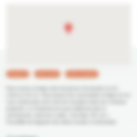
Restaurant
Salon de thé
Vente à emporter
Nous avons un large choix de pizzas à la tomate ou à la
crème en 31 cm. Vous pouvez les commander en ligne et il ne
vous restera plus qu'à venir les récupérer dans les créneaux
proposés. Le restaurant est aussi dépôt de pain et
viennoiseries, boissons (cafés, chocolats, thé, etc.).
Possibilité de déguster des bières locales et artisanales.