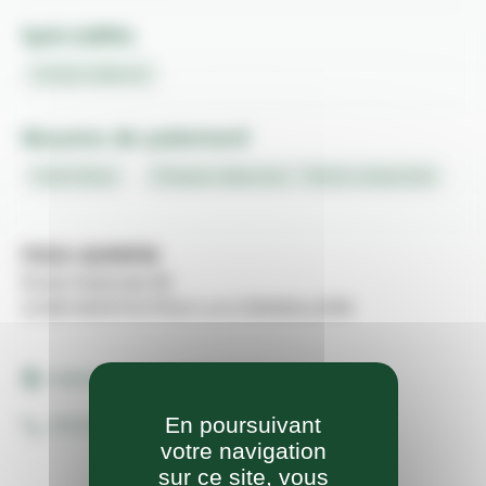
Spécialités
Cuisine italienne
Moyens de paiement
Carte bleue
Chèques déjeuners - Tickets restaurants
PIZZA QUENTIN
Route Nationale 88
31380 MONTASTRUC-LA-CONSEILLERE
www.pizza-quentin.fr/
En poursuivant
05 61 84 06 12
votre navigation
sur ce site, vous