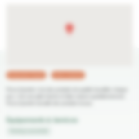
Restauration Rapide
Vente à emporter
Pizza Quentin c’est des produits de qualité travaillés chaque
jour, c’est une pâte fraiche et faite maison quotidiennement.
Pizza Quentin travaille des produits locaux.
Équipements & Services
Parking à proximité