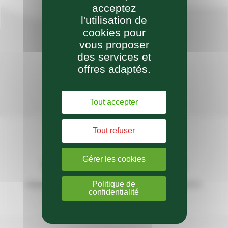
acceptez
l'utilisation de
cookies pour
vous proposer
des services et
offres adaptés.
Retrouvez nos actus
Sur notre page Facebook
Tout accepter
Tout refuser
Gérer les cookies
Téléchargez notre appli
Politique de
Retrouvez les infos de vos communes et de la
Communauté de
confidentialité
Communes sur votre téléphone