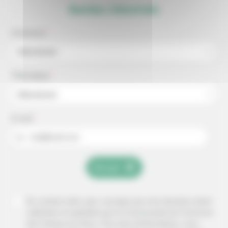
Restez informés
Commune
*
Sélectionner
Thématique
*
Sélectionner
E-mail
*
ex : mail@mail.com
Envoyer
En cochant cette case, j'accepte que mes données soient
collectées et exploitées par la Communauté de Commune
des Coteaux du Girou.
Pour plus d'informations, vous