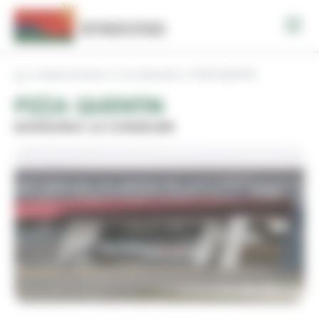
Panneau de gestion des cookies
Espace tourisme
Les restaurants
PIZZA QUENTIN
PIZZA QUENTIN
MONTASTRUC-LA-CONSEILLERE
Précédent
Suivant